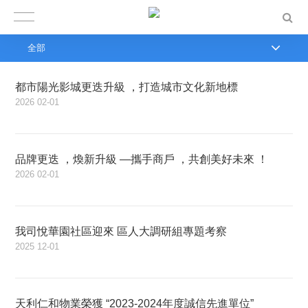
全部
都市陽光影城更迭升級 ，打造城市文化新地標
2026
02-01
品牌更迭 ，煥新升級 —攜手商戶 ，共創美好未來 ！
2026
02-01
我司悅華園社區迎來 區人大調研組專題考察
2025
12-01
天利仁和物業榮獲 “2023-2024年度誠信先進單位”